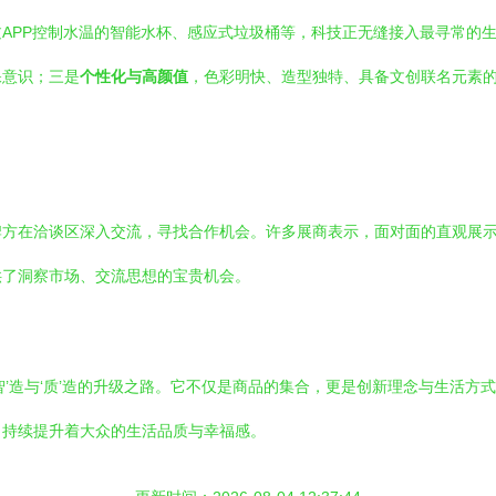
过APP控制水温的智能水杯、感应式垃圾桶等，科技正无缝接入最寻常的
保意识；三是
个性化与高颜值
，色彩明快、造型独特、具备文创联名元素
牌方在洽谈区深入交流，寻找合作机会。许多展商表示，面对面的直观展
供了洞察市场、交流思想的宝贵机会。
智’造与‘质’造的升级之路。它不仅是商品的集合，更是创新理念与生活方
，持续提升着大众的生活品质与幸福感。