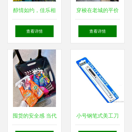
醇情如约，佳乐相
穿梭在老城的平价
伴——平度佳乐家
光景——探访湖北
查看详情
查看详情
24周年店庆夜宴招
路菜市场边的小店
募记
铺
囤货的安全感 当代
小号钢笔式美工刀